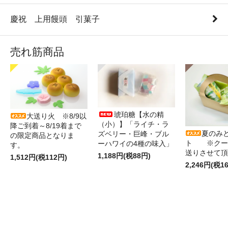
慶祝 上用饅頭 引菓子
売れ筋商品
琥珀糖【水の精
大送り火 ※8/9以
（小）】「ライチ・ラ
降ご到着～8/19着まで
夏のみ
ズベリー・巨峰・ブル
の限定商品となりま
ト ※クー
ーハワイの4種の味入」
す。
送りさせて頂
1,188円(税88円)
1,512円(税112円)
2,246円(税1