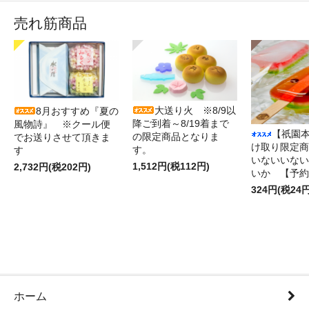
売れ筋商品
大送り火 ※8/9以
8月おすすめ『夏の
降ご到着～8/19着まで
風物詩』 ※クール便
【祇園
の限定商品となりま
でお送りさせて頂きま
け取り限
す。
す
いないいない
1,512円(税112円)
2,732円(税202円)
いか 【予約
324円(税24円
ホーム