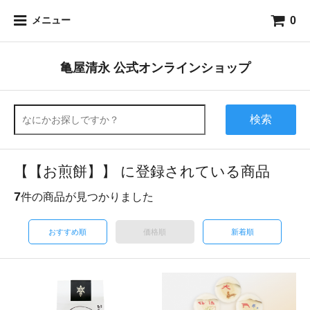
0
メニュー
亀屋清永 公式オンラインショップ
検索
【【お煎餅】】 に登録されている商品
7
件の商品が見つかりました
おすすめ順
価格順
新着順