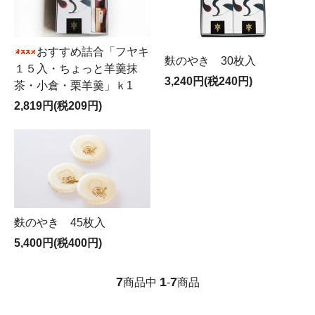
おすすめ詰合「フヤキ
麩のやき 30枚入
１５入・ちょっと羊羹抹
3,240円(税240円)
茶・小倉・栗羊羹」ｋ1
2,819円(税209円)
麩のやき 45枚入
5,400円(税400円)
7
1
7
商品中
-
商品