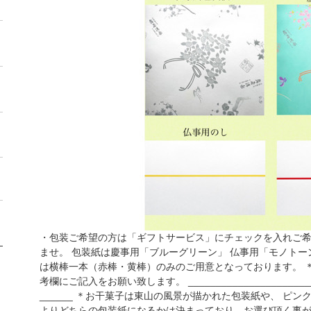
・包装ご希望の方は「ギフトサービス」にチェックを入れご
ませ。 包装紙は慶事用「ブルーグリーン」 仏事用「モノトー
は横棒一本（赤棒・黄棒）のみのご用意となっております。 
考欄にご記入をお願い致します。 __________________________
______ ＊お干菓子は東山の風景が描かれた包装紙や、 ピ
よりどちらの包装紙になるかは決まっており、お選び頂く事が