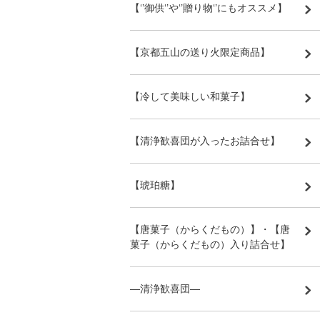
【‘’御供‘’や‘’贈り物‘’にもオススメ】
【京都五山の送り火限定商品】
【冷して美味しい和菓子】
【清浄歓喜団が入ったお詰合せ】
【琥珀糖】
【唐菓子（からくだもの）】・【唐
菓子（からくだもの）入り詰合せ】
―清浄歓喜団―