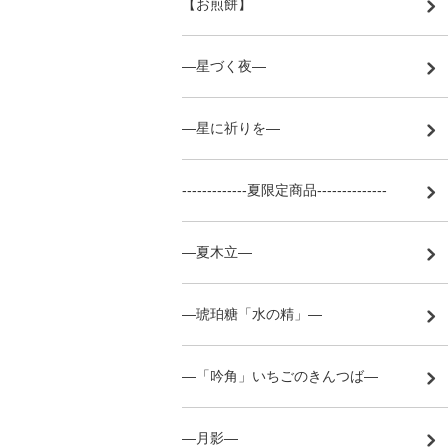
【お煎餅】
―星づく夜―
―星に祈りを―
-------------夏限定商品--------------
―夏木立―
―琥珀糖「水の精」―
―「吟角」いちごのきんつば―
―月影―