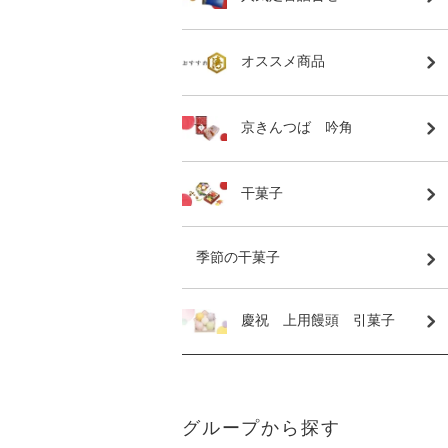
オススメ商品
京きんつば 吟角
干菓子
季節の干菓子
慶祝 上用饅頭 引菓子
グループから探す