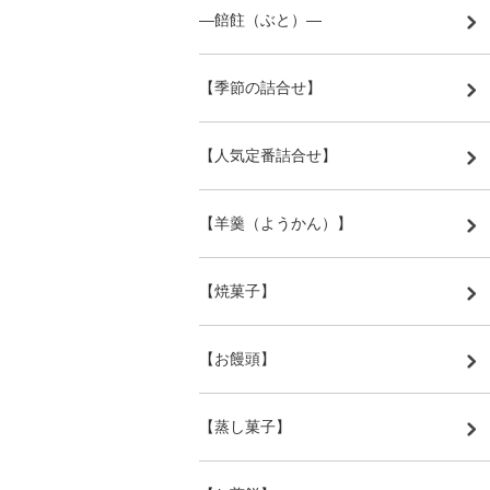
―餢飳（ぶと）―
【季節の詰合せ】
【人気定番詰合せ】
【羊羹（ようかん）】
【焼菓子】
【お饅頭】
【蒸し菓子】