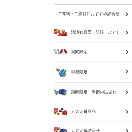
ご進物・ご贈答におすすめ詰合せ
清浄歓喜団・餢飳（ぶと）
期間限定
季節限定
期間限定 季節の詰合せ
人気定番商品
人気定番詰合せ