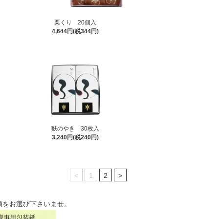
栗くり 20個入
4,644円(税344円)
麩のやき 30枚入
3,240円(税240円)
<
1
2
>
類をお選び下さいませ。