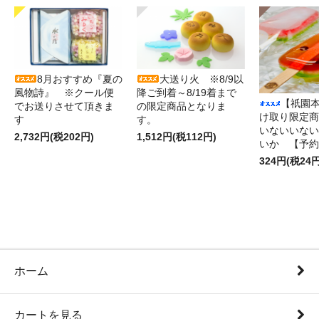
大送り火 ※8/9以
8月おすすめ『夏の
降ご到着～8/19着まで
風物詩』 ※クール便
【祇園
の限定商品となりま
でお送りさせて頂きま
け取り限
す。
す
いないいない
1,512円(税112円)
2,732円(税202円)
いか 【予約
324円(税24円
ホーム
カートを見る