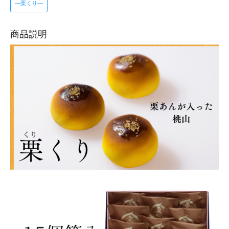
―栗くり―
商品説明