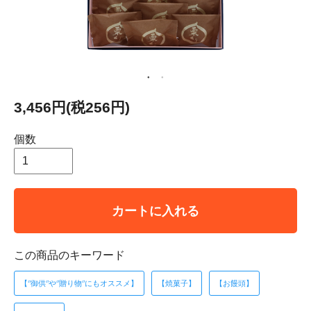
3,456円(税256円)
個数
カートに入れる
この商品のキーワード
【‘’御供‘’や‘’贈り物‘’にもオススメ】
【焼菓子】
【お饅頭】