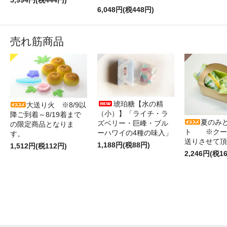
5,994円(税444円)
6,048円(税448円)
売れ筋商品
琥珀糖【水の精
大送り火 ※8/9以
（小）】「ライチ・ラ
降ご到着～8/19着まで
夏のみ
ズベリー・巨峰・ブル
の限定商品となりま
ト ※クー
ーハワイの4種の味入」
す。
送りさせて頂
1,188円(税88円)
1,512円(税112円)
2,246円(税1